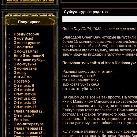
Субкультурное родство
Популярное
Green Day (США, 1989 – настоящее время
Предыстория
Благодаря Green Day, которые выпустили 
Эмо? Эмо!
более 15 миллионов экземпляров альбомa,
Эмо по-русски
альтернативный альбом») , поп-панк ста
Эмо-сцена
эмо-волны играют музыку, очень похожую н
Эмо-штампы
ввели моду на пиджаки и галстуки – многи
Emo Эмо-люциЯ
Что такое субку...
Пользователь сайта «Urban Dictionary»:
Эмо-музыка
Эмо-негатив
Разница мeжду эмо и готами:
Эмо.ру
эмо ненавидят себя
Анти-Эмо
готы ненавидят всех
Постэмо
эмо хотят убить себя
Ori-music-6
готы хотят убить всех.
Ori-music-8
Ori-music-10
На самом деле все не так просто. На готов
Ori-music-11
их и с Мэрилином Мэнсоном и со стрельбо
Ori-music-12
нет ни ненависти к людям, ни желания кого
Ori-music-13
Субкультура готов появилась в Британии 
Глава первая (2...
состояла из фанов готического рока, кото
Ori-music-7
пост-панка. То есть готы, в сущности, про
Emo Inc.
говоря уже о музыке – общего не так уж и 
Эмо-литература
Глава первая (1...
Культурные влияния на панк были доволь
Глава первая (3...
шестидесятых, поэты-битники, Уильям Бер