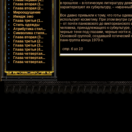
Глава первая (4...
в прошлое – в готическую литературу дев
Глава вторая (1...
характеризуют их субкультуру, – «мрачны
Глава вторая (2...
Мироощущение
Все давно привыкли к тому, что готы одев
Имидж эмо
используют космeтику. При этом внутри с
Глава третья (1...
– от почти панковского до викторианског
Стиль одежды
человека, принадлежащего к субкультуре,
Атрибутика стил...
черные тени под глазами, черные ногти и,
Символика стиля...
Основной группой, создавшей готический с
Глава вторая (3...
панк-группа конца 1970-х.
Глава третья (2...
Глава третья (3...
стр. 6 из 10
Глава третья (4...
Глава четвертая...
Глава четвертая...
Глава четвертая...