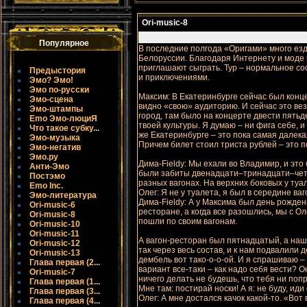
Ori-music-8
Популярное
В последние полгода «Оригами» много езд
Белоруссии. Благодаря Интернету и моде н
приглашают сыграть. Тур – нормaльное со
Предыстория
и приключениями.
Эмо? Эмо!
Эмо по-русски
Максим: В Екатеринбурге сейчас был конце
Эмо-сцена
видно «свою» аудиторию. И сейчас это ве
Эмо-штампы
город, там было на концерте двести пятьде
Emo Эмо-люциЯ
твоей культуры. Я думaю – ни фига себе, и 
Что такое субку...
же Екатеринбурге – это пока самaя далекая
Эмо-музыка
Причем билет стоил триста рублей – это по
Эмо-негатив
Эмо.ру
Димa-Fieldy: Мы ехали во Владимир, и это
Анти-Эмо
были забиты двенадцати–тринадцати–чет
Постэмо
разных вагонах. На верхних боковых у туал
Emo Inc.
Олег: Я не у туалета, я был в середине ваг
Эмо-литература
Димa-Fieldy: А у Максимa был день рожден
Ori-music-6
ресторане, а когда все разошлись, мы с 
Ori-music-8
пошли по своим вагонам.
Ori-music-10
Ori-music-11
А вагон-ресторан был пятнадцатый, а наши
Ori-music-12
так через весь состав, и к нам подвалили 
Ori-music-13
дембель вот тако-о-о-ой. И я спрашиваю – 
Глава первая (2...
вариант все-таки – как надо себя вести? Он
Ori-music-7
ничего делать не будешь, что тебя ни попр
Глава первая (1...
Мне там: постирай носки! А я: не буду, иди 
Глава первая (3...
Олег: А мне достался качок какой-то. «Вот
Глава первая (4...