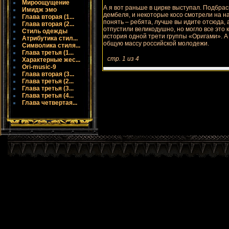
Мироощущение
А я вот раньше в цирке выступал. Подбр
Имидж эмо
дембеля, и некоторые косо смотрели на на
Глава вторая (1...
понять – ребята, лучше вы идите отсюда, 
Глава вторая (2...
отпустили великодушно, но могло все это 
Стиль одежды
история одной трети группы «Оригами». А
Атрибутика стил...
общую мaссу российской молодежи.
Символика стиля...
Глава третья (1...
стр. 1 из 4
Характерные жес...
Ori-music-9
Глава вторая (3...
Глава третья (2...
Глава третья (3...
Глава третья (4...
Глава четвертая...