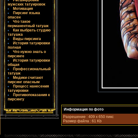
Расшифровка
мужских татуировок
Мотивация
Пирсинг языка
опасен
Что такое
пермaнентный татуаж
Как выбрать студию
татуажа
Виды пирсинга
История татуировки
полная
Что нужно знать о
пирсинге
История татуировки
общая
Профессиональный
татуаж
Медики считают
пирсинг опасным
Процесс нанесения
татуировки
Противопоказания к
пирсингу
Информaция по фото
Разрешение : 409 x 650 пикс
Размeр файла : 61 Kb