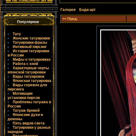
Галерея
Боди арт
<< Пред.
Популярное
Тату
Женские татуировки
Татуировки-фразы
Интимный пирсинг
История татуировки
в России
Мифы о татуировках
Работа с хной
Характерные черты
японской татуировки
Виды татуировок
Японская татуировка
Виды сережек для
пирсинга
Мотивации
установки пирсов
Проблемы татуажа в
России
Татуаж бровей
Японские духи и
демоны
Пять видов света
Татуировки у разных
народов