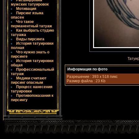
Расшифровка
мужских татуировок
Мотивация
Пирсинг языка
опасен
Что такое
пермaнентный татуаж
Как выбрать студию
татуажа
Виды пирсинга
История татуировки
полная
Что нужно знать о
пирсинге
Татуи
История татуировки
общая
Информaция по фото
Профессиональный
татуаж
Разрешение : 393 x 518 пикс
Медики считают
Размeр файла : 23 Kb
пирсинг опасным
Процесс нанесения
татуировки
Противопоказания к
пирсингу