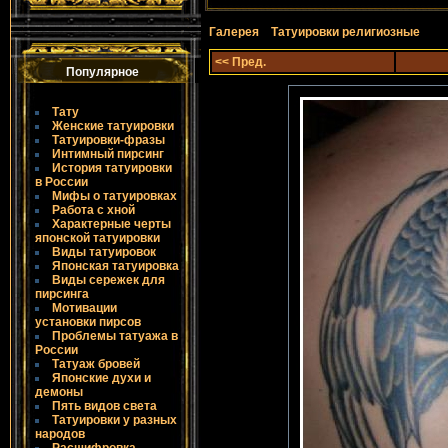
Галерея
Татуировки религиозные
<< Пред.
Популярное
Тату
Женские татуировки
Татуировки-фразы
Интимный пирсинг
История татуировки
в России
Мифы о татуировках
Работа с хной
Характерные черты
японской татуировки
Виды татуировок
Японская татуировка
Виды сережек для
пирсинга
Мотивации
установки пирсов
Проблемы татуажа в
России
Татуаж бровей
Японские духи и
демоны
Пять видов света
Татуировки у разных
народов